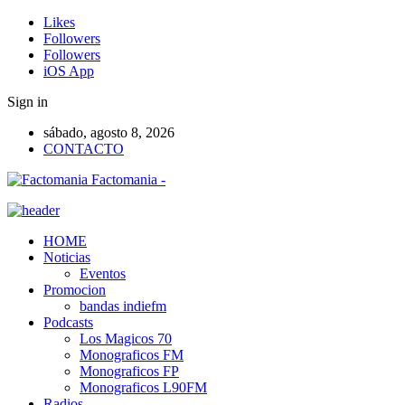
Likes
Followers
Followers
iOS App
Sign in
sábado, agosto 8, 2026
CONTACTO
Factomania -
HOME
Noticias
Eventos
Promocion
bandas indiefm
Podcasts
Los Magicos 70
Monograficos FM
Monograficos FP
Monograficos L90FM
Radios