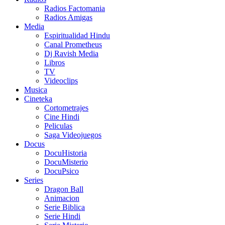
Radios Factomania
Radios Amigas
Media
Espiritualidad Hindu
Canal Prometheus
Dj Ravish Media
Libros
TV
Videoclips
Musica
Cineteka
Cortometrajes
Cine Hindi
Peliculas
Saga Videojuegos
Docus
DocuHistoria
DocuMisterio
DocuPsico
Series
Dragon Ball
Animacion
Serie Biblica
Serie Hindi