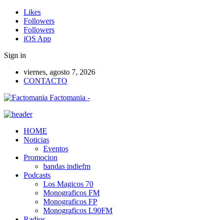
Likes
Followers
Followers
iOS App
Sign in
viernes, agosto 7, 2026
CONTACTO
Factomania -
HOME
Noticias
Eventos
Promocion
bandas indiefm
Podcasts
Los Magicos 70
Monograficos FM
Monograficos FP
Monograficos L90FM
Radios