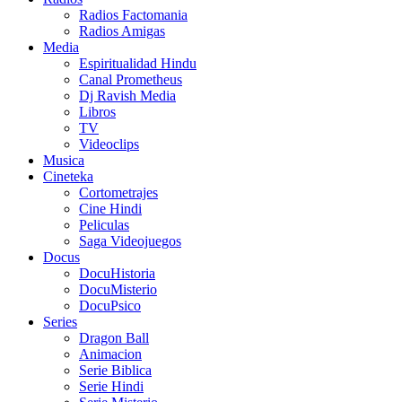
Radios Factomania
Radios Amigas
Media
Espiritualidad Hindu
Canal Prometheus
Dj Ravish Media
Libros
TV
Videoclips
Musica
Cineteka
Cortometrajes
Cine Hindi
Peliculas
Saga Videojuegos
Docus
DocuHistoria
DocuMisterio
DocuPsico
Series
Dragon Ball
Animacion
Serie Biblica
Serie Hindi