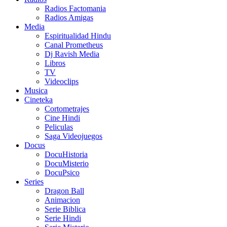
Radios Factomania
Radios Amigas
Media
Espiritualidad Hindu
Canal Prometheus
Dj Ravish Media
Libros
TV
Videoclips
Musica
Cineteka
Cortometrajes
Cine Hindi
Peliculas
Saga Videojuegos
Docus
DocuHistoria
DocuMisterio
DocuPsico
Series
Dragon Ball
Animacion
Serie Biblica
Serie Hindi