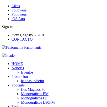
Likes
Followers
Followers
iOS App
Sign in
jueves, agosto 6, 2026
CONTACTO
Factomania -
HOME
Noticias
Eventos
Promocion
bandas indiefm
Podcasts
Los Magicos 70
Monograficos FM
Monograficos FP
Monograficos L90FM
Radios