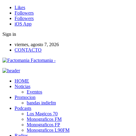
Likes
Followers
Followers
iOS App
Sign in
viernes, agosto 7, 2026
CONTACTO
Factomania -
HOME
Noticias
Eventos
Promocion
bandas indiefm
Podcasts
Los Magicos 70
Monograficos FM
Monograficos FP
Monograficos L90FM
Radios