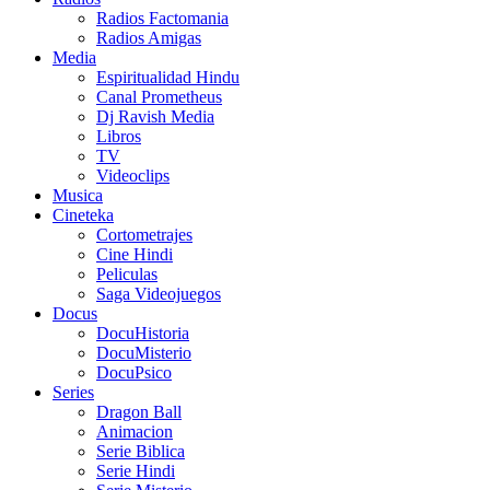
Radios Factomania
Radios Amigas
Media
Espiritualidad Hindu
Canal Prometheus
Dj Ravish Media
Libros
TV
Videoclips
Musica
Cineteka
Cortometrajes
Cine Hindi
Peliculas
Saga Videojuegos
Docus
DocuHistoria
DocuMisterio
DocuPsico
Series
Dragon Ball
Animacion
Serie Biblica
Serie Hindi