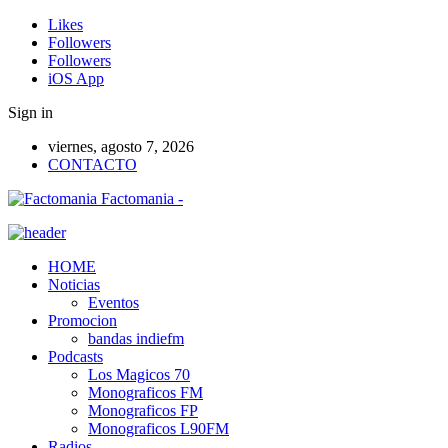
Likes
Followers
Followers
iOS App
Sign in
viernes, agosto 7, 2026
CONTACTO
Factomania -
HOME
Noticias
Eventos
Promocion
bandas indiefm
Podcasts
Los Magicos 70
Monograficos FM
Monograficos FP
Monograficos L90FM
Radios