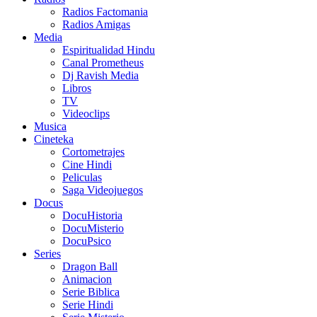
Radios Factomania
Radios Amigas
Media
Espiritualidad Hindu
Canal Prometheus
Dj Ravish Media
Libros
TV
Videoclips
Musica
Cineteka
Cortometrajes
Cine Hindi
Peliculas
Saga Videojuegos
Docus
DocuHistoria
DocuMisterio
DocuPsico
Series
Dragon Ball
Animacion
Serie Biblica
Serie Hindi