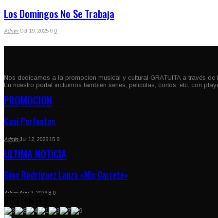
Los Domingos No Se Trabaja
Admin
Oct 19, 2025
0
0
Nos dedicamos a la promocion musical y cultural GRATUITA a través de 
En nuestro portal incluimos tambien series, peliculas, cortos, etc. con pla
PROMOCION
Casi Perfectos
Admin
Jul 12, 2026
15
0
ULTIMA NOTICIA
Gino Rodríguez Lanza «Mix Carrete»
Admin
Ago 2, 2026
8
0
VISITANTES