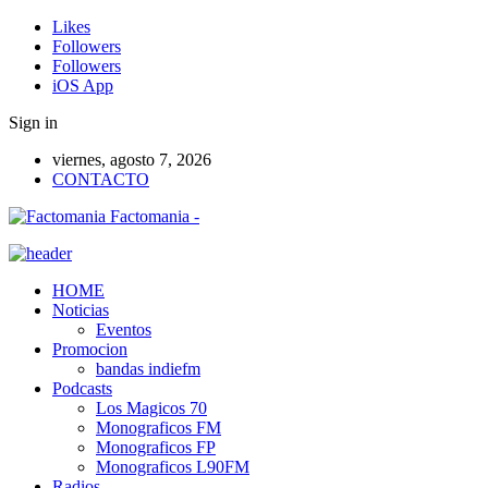
Likes
Followers
Followers
iOS App
Sign in
viernes, agosto 7, 2026
CONTACTO
Factomania -
HOME
Noticias
Eventos
Promocion
bandas indiefm
Podcasts
Los Magicos 70
Monograficos FM
Monograficos FP
Monograficos L90FM
Radios