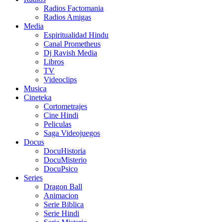
Radios Factomania
Radios Amigas
Media
Espiritualidad Hindu
Canal Prometheus
Dj Ravish Media
Libros
TV
Videoclips
Musica
Cineteka
Cortometrajes
Cine Hindi
Peliculas
Saga Videojuegos
Docus
DocuHistoria
DocuMisterio
DocuPsico
Series
Dragon Ball
Animacion
Serie Biblica
Serie Hindi