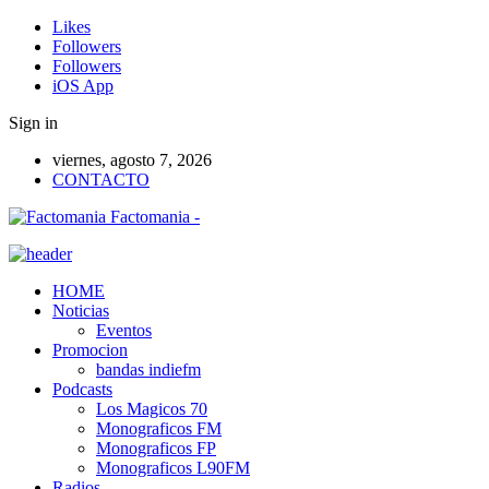
Likes
Followers
Followers
iOS App
Sign in
viernes, agosto 7, 2026
CONTACTO
Factomania -
HOME
Noticias
Eventos
Promocion
bandas indiefm
Podcasts
Los Magicos 70
Monograficos FM
Monograficos FP
Monograficos L90FM
Radios