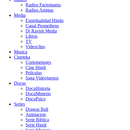
Radios Factomania
Radios Amigas
Media
Espiritualidad Hindu
Canal Prometheus
Dj Ravish Media
Libros
TV
Videoclips
Musica
Cineteka
Cortometrajes
Cine Hindi
Peliculas
Saga Videojuegos
Docus
DocuHistoria
DocuMisterio
DocuPsico
Series
Dragon Ball
Animacion
Serie Biblica
Serie Hindi