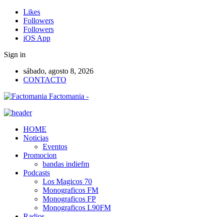
Likes
Followers
Followers
iOS App
Sign in
sábado, agosto 8, 2026
CONTACTO
Factomania -
HOME
Noticias
Eventos
Promocion
bandas indiefm
Podcasts
Los Magicos 70
Monograficos FM
Monograficos FP
Monograficos L90FM
Radios