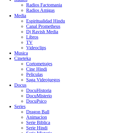
Radios Factomania
Radios Amigas
Media
Espiritualidad Hindu
Canal Prometheus
Dj Ravish Media
Libros
TV
Videoclips
Musica
Cineteka
Cortometrajes
Cine Hindi
Peliculas
Saga Videojuegos
Docus
DocuHistoria
DocuMisterio
DocuPsico
Series
Dragon Ball
Animacion
Serie Biblica
Serie Hindi