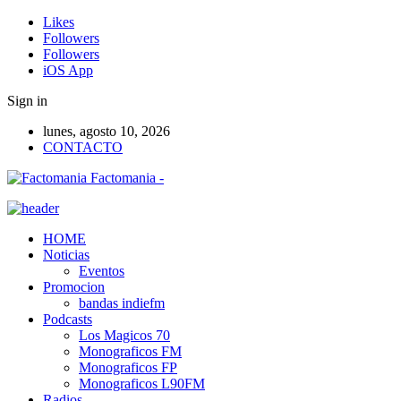
Likes
Followers
Followers
iOS App
Sign in
lunes, agosto 10, 2026
CONTACTO
Factomania -
HOME
Noticias
Eventos
Promocion
bandas indiefm
Podcasts
Los Magicos 70
Monograficos FM
Monograficos FP
Monograficos L90FM
Radios