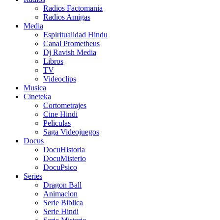
Radios Factomania
Radios Amigas
Media
Espiritualidad Hindu
Canal Prometheus
Dj Ravish Media
Libros
TV
Videoclips
Musica
Cineteka
Cortometrajes
Cine Hindi
Peliculas
Saga Videojuegos
Docus
DocuHistoria
DocuMisterio
DocuPsico
Series
Dragon Ball
Animacion
Serie Biblica
Serie Hindi