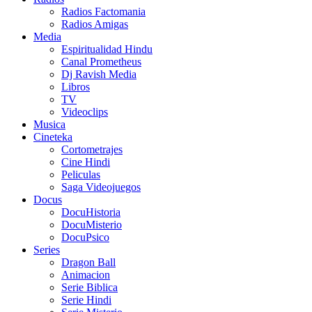
Radios Factomania
Radios Amigas
Media
Espiritualidad Hindu
Canal Prometheus
Dj Ravish Media
Libros
TV
Videoclips
Musica
Cineteka
Cortometrajes
Cine Hindi
Peliculas
Saga Videojuegos
Docus
DocuHistoria
DocuMisterio
DocuPsico
Series
Dragon Ball
Animacion
Serie Biblica
Serie Hindi