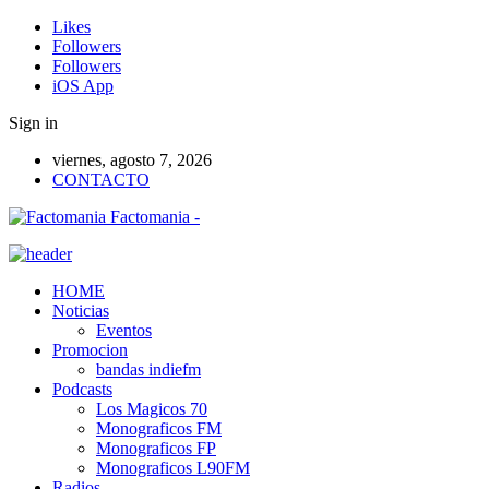
Likes
Followers
Followers
iOS App
Sign in
viernes, agosto 7, 2026
CONTACTO
Factomania -
HOME
Noticias
Eventos
Promocion
bandas indiefm
Podcasts
Los Magicos 70
Monograficos FM
Monograficos FP
Monograficos L90FM
Radios