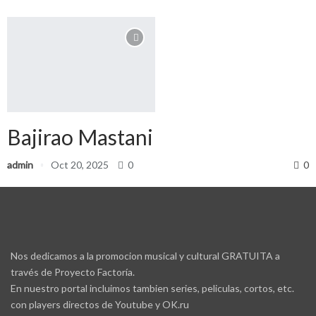
Bajirao Mastani
admin
Oct 20, 2025
0
0
Nos dedicamos a la promocion musical y cultural GRATUITA a
través de Proyecto Factoría.
En nuestro portal incluimos tambien series, peliculas, cortos, etc.
con players directos de Youtube y OK.ru