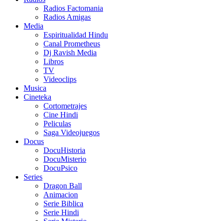
Radios Factomania
Radios Amigas
Media
Espiritualidad Hindu
Canal Prometheus
Dj Ravish Media
Libros
TV
Videoclips
Musica
Cineteka
Cortometrajes
Cine Hindi
Peliculas
Saga Videojuegos
Docus
DocuHistoria
DocuMisterio
DocuPsico
Series
Dragon Ball
Animacion
Serie Biblica
Serie Hindi