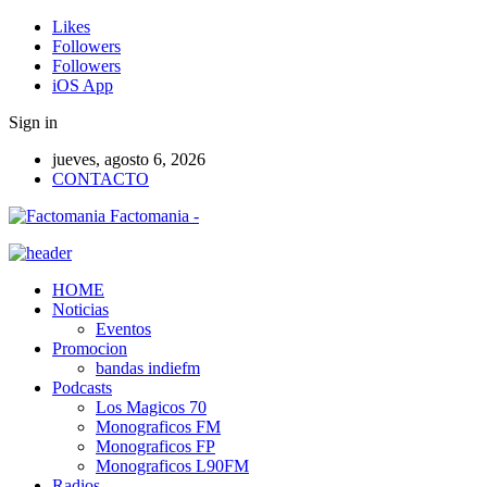
Likes
Followers
Followers
iOS App
Sign in
jueves, agosto 6, 2026
CONTACTO
Factomania -
HOME
Noticias
Eventos
Promocion
bandas indiefm
Podcasts
Los Magicos 70
Monograficos FM
Monograficos FP
Monograficos L90FM
Radios