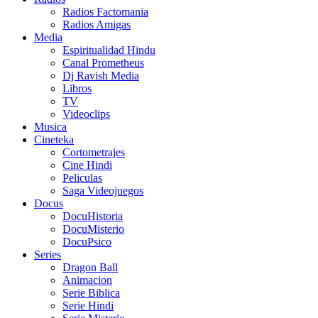
Radios Factomania
Radios Amigas
Media
Espiritualidad Hindu
Canal Prometheus
Dj Ravish Media
Libros
TV
Videoclips
Musica
Cineteka
Cortometrajes
Cine Hindi
Peliculas
Saga Videojuegos
Docus
DocuHistoria
DocuMisterio
DocuPsico
Series
Dragon Ball
Animacion
Serie Biblica
Serie Hindi