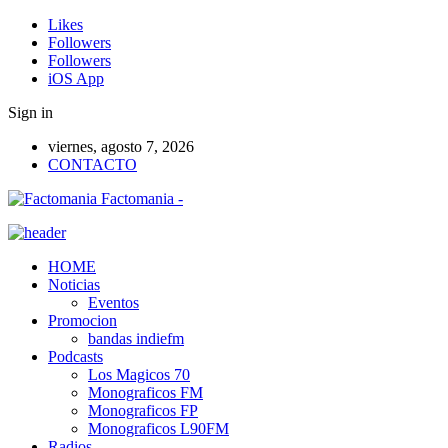
Likes
Followers
Followers
iOS App
Sign in
viernes, agosto 7, 2026
CONTACTO
Factomania -
HOME
Noticias
Eventos
Promocion
bandas indiefm
Podcasts
Los Magicos 70
Monograficos FM
Monograficos FP
Monograficos L90FM
Radios