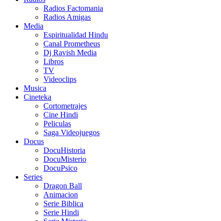
Radios Factomania
Radios Amigas
Media
Espiritualidad Hindu
Canal Prometheus
Dj Ravish Media
Libros
TV
Videoclips
Musica
Cineteka
Cortometrajes
Cine Hindi
Peliculas
Saga Videojuegos
Docus
DocuHistoria
DocuMisterio
DocuPsico
Series
Dragon Ball
Animacion
Serie Biblica
Serie Hindi