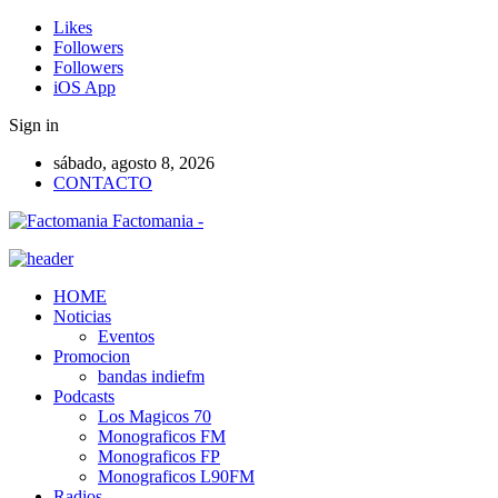
Likes
Followers
Followers
iOS App
Sign in
sábado, agosto 8, 2026
CONTACTO
Factomania -
HOME
Noticias
Eventos
Promocion
bandas indiefm
Podcasts
Los Magicos 70
Monograficos FM
Monograficos FP
Monograficos L90FM
Radios