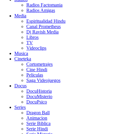
Radios Factomania
Radios Amigas
Media
Espiritualidad Hindu
Canal Prometheus
Dj Ravish Media
Libros
TV
Videoclips
Musica
Cineteka
Cortometrajes
Cine Hindi
Peliculas
Saga Videojuegos
Docus
DocuHistoria
DocuMisterio
DocuPsico
Series
Dragon Ball
Animacion
Serie Biblica
Serie Hindi