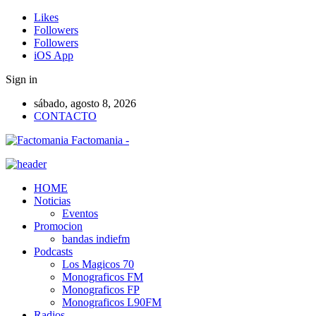
Likes
Followers
Followers
iOS App
Sign in
sábado, agosto 8, 2026
CONTACTO
Factomania -
HOME
Noticias
Eventos
Promocion
bandas indiefm
Podcasts
Los Magicos 70
Monograficos FM
Monograficos FP
Monograficos L90FM
Radios