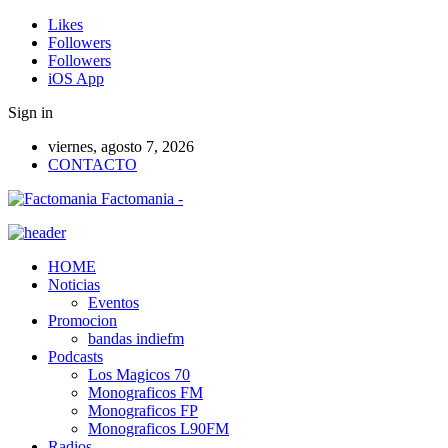
Likes
Followers
Followers
iOS App
Sign in
viernes, agosto 7, 2026
CONTACTO
Factomania -
HOME
Noticias
Eventos
Promocion
bandas indiefm
Podcasts
Los Magicos 70
Monograficos FM
Monograficos FP
Monograficos L90FM
Radios