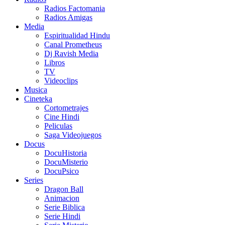
Radios Factomania
Radios Amigas
Media
Espiritualidad Hindu
Canal Prometheus
Dj Ravish Media
Libros
TV
Videoclips
Musica
Cineteka
Cortometrajes
Cine Hindi
Peliculas
Saga Videojuegos
Docus
DocuHistoria
DocuMisterio
DocuPsico
Series
Dragon Ball
Animacion
Serie Biblica
Serie Hindi