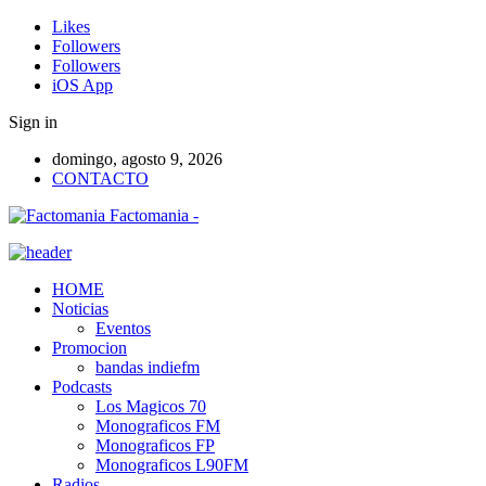
Likes
Followers
Followers
iOS App
Sign in
domingo, agosto 9, 2026
CONTACTO
Factomania -
HOME
Noticias
Eventos
Promocion
bandas indiefm
Podcasts
Los Magicos 70
Monograficos FM
Monograficos FP
Monograficos L90FM
Radios