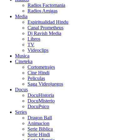
Radios Factomania
Radios Amigas
Media
Espiritualidad Hindu
Canal Prometheus
Dj Ravish Media
Libros
TV
Videoclips
Musica
Cineteka
Cortometrajes
Cine Hindi
Peliculas
Saga Videojuegos
Docus
DocuHistoria
DocuMisterio
DocuPsico
Series
Dragon Ball
Animacion
Serie Biblica
Serie Hindi