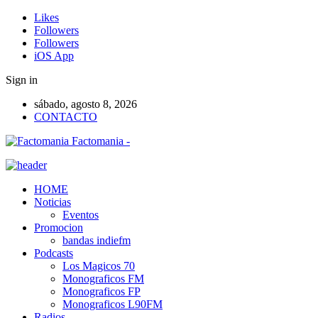
Likes
Followers
Followers
iOS App
Sign in
sábado, agosto 8, 2026
CONTACTO
Factomania -
HOME
Noticias
Eventos
Promocion
bandas indiefm
Podcasts
Los Magicos 70
Monograficos FM
Monograficos FP
Monograficos L90FM
Radios