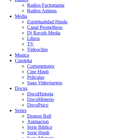
Radios Factomania
Radios Amigas
Media
Espiritualidad Hindu
Canal Prometheus
Dj Ravish Media
Libros
TV
Videoclips
Musica
Cineteka
Cortometrajes
Cine Hindi
Peliculas
Saga Videojuegos
Docus
DocuHistoria
DocuMisterio
DocuPsico
Series
Dragon Ball
Animacion
Serie Biblica
Serie Hindi