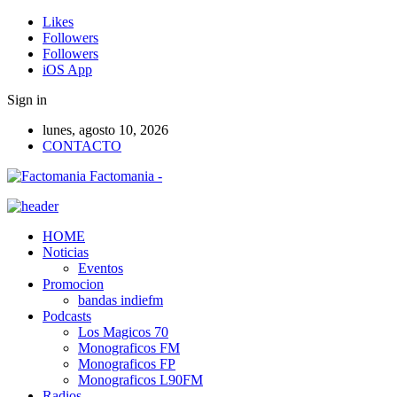
Likes
Followers
Followers
iOS App
Sign in
lunes, agosto 10, 2026
CONTACTO
Factomania -
HOME
Noticias
Eventos
Promocion
bandas indiefm
Podcasts
Los Magicos 70
Monograficos FM
Monograficos FP
Monograficos L90FM
Radios