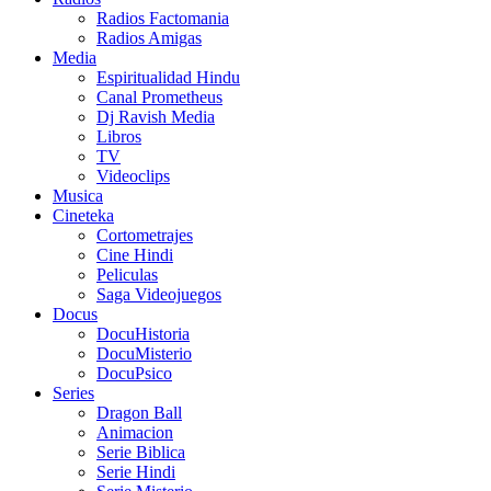
Radios Factomania
Radios Amigas
Media
Espiritualidad Hindu
Canal Prometheus
Dj Ravish Media
Libros
TV
Videoclips
Musica
Cineteka
Cortometrajes
Cine Hindi
Peliculas
Saga Videojuegos
Docus
DocuHistoria
DocuMisterio
DocuPsico
Series
Dragon Ball
Animacion
Serie Biblica
Serie Hindi