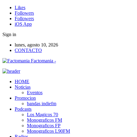
Likes
Followers
Followers
iOS App
Sign in
lunes, agosto 10, 2026
CONTACTO
Factomania -
HOME
Noticias
Eventos
Promocion
bandas indiefm
Podcasts
Los Magicos 70
Monograficos FM
Monograficos FP
Monograficos L90FM
Radios