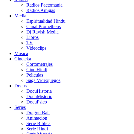
Radios Factomania
Radios Amigas
Media
Espiritualidad Hindu
Canal Prometheus
Dj Ravish Media
Libros
TV
Videoclips
Musica
Cineteka
Cortometrajes
Cine Hindi
Peliculas
Saga Videojuegos
Docus
DocuHistoria
DocuMisterio
DocuPsico
Series
Dragon Ball
Animacion
Serie Biblica
Serie Hindi