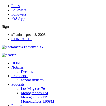
Likes
Followers
Followers
iOS App
Sign in
sábado, agosto 8, 2026
CONTACTO
Factomania -
HOME
Noticias
Eventos
Promocion
bandas indiefm
Podcasts
Los Magicos 70
Monograficos FM
Monograficos FP
Monograficos L90FM
Radios