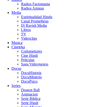
Radios Factomania
Radios Amigas
Media
Espiritualidad Hindu
Canal Prometheus
Dj Ravish Media
Libros
TV
Videoclips
Musica
Cineteka
Cortometrajes
Cine Hindi
Peliculas
Saga Videojuegos
Docus
DocuHistoria
DocuMisterio
DocuPsico
Series
Dragon Ball
Animacion
Serie Biblica
Serie Hindi