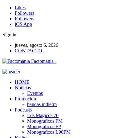
Likes
Followers
Followers
iOS App
Sign in
jueves, agosto 6, 2026
CONTACTO
Factomania -
HOME
Noticias
Eventos
Promocion
bandas indiefm
Podcasts
Los Magicos 70
Monograficos FM
Monograficos FP
Monograficos L90FM
Radios