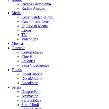
Radios Factomania
Radios Amigas
Media
Espiritualidad Hindu
Canal Prometheus
Dj Ravish Media
Libros
TV
Videoclips
Musica
Cineteka
Cortometrajes
Cine Hindi
Peliculas
Saga Videojuegos
Docus
DocuHistoria
DocuMisterio
DocuPsico
Series
Dragon Ball
Animacion
Serie Biblica
Serie Hindi