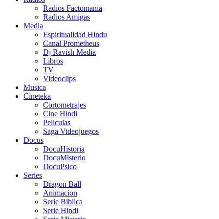
Radios Factomania
Radios Amigas
Media
Espiritualidad Hindu
Canal Prometheus
Dj Ravish Media
Libros
TV
Videoclips
Musica
Cineteka
Cortometrajes
Cine Hindi
Peliculas
Saga Videojuegos
Docus
DocuHistoria
DocuMisterio
DocuPsico
Series
Dragon Ball
Animacion
Serie Biblica
Serie Hindi