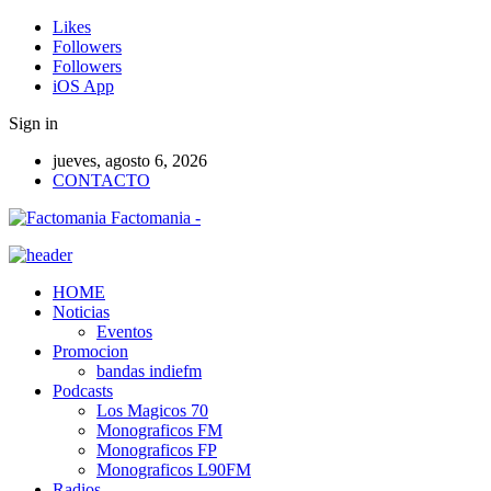
Likes
Followers
Followers
iOS App
Sign in
jueves, agosto 6, 2026
CONTACTO
Factomania -
HOME
Noticias
Eventos
Promocion
bandas indiefm
Podcasts
Los Magicos 70
Monograficos FM
Monograficos FP
Monograficos L90FM
Radios