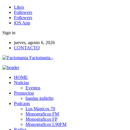
Likes
Followers
Followers
iOS App
Sign in
jueves, agosto 6, 2026
CONTACTO
Factomania -
HOME
Noticias
Eventos
Promocion
bandas indiefm
Podcasts
Los Magicos 70
Monograficos FM
Monograficos FP
Monograficos L90FM
Radios