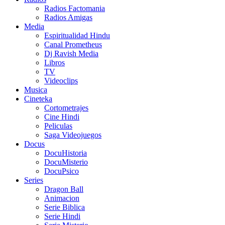
Radios Factomania
Radios Amigas
Media
Espiritualidad Hindu
Canal Prometheus
Dj Ravish Media
Libros
TV
Videoclips
Musica
Cineteka
Cortometrajes
Cine Hindi
Peliculas
Saga Videojuegos
Docus
DocuHistoria
DocuMisterio
DocuPsico
Series
Dragon Ball
Animacion
Serie Biblica
Serie Hindi