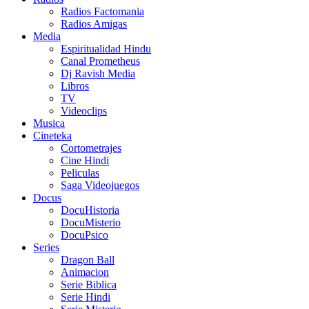
Radios Factomania
Radios Amigas
Media
Espiritualidad Hindu
Canal Prometheus
Dj Ravish Media
Libros
TV
Videoclips
Musica
Cineteka
Cortometrajes
Cine Hindi
Peliculas
Saga Videojuegos
Docus
DocuHistoria
DocuMisterio
DocuPsico
Series
Dragon Ball
Animacion
Serie Biblica
Serie Hindi