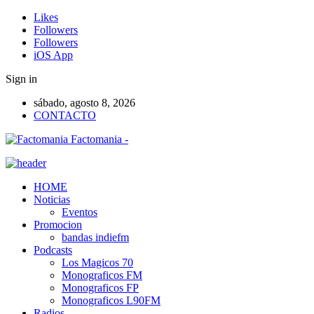
Likes
Followers
Followers
iOS App
Sign in
sábado, agosto 8, 2026
CONTACTO
Factomania -
HOME
Noticias
Eventos
Promocion
bandas indiefm
Podcasts
Los Magicos 70
Monograficos FM
Monograficos FP
Monograficos L90FM
Radios