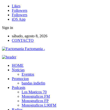
Likes
Followers
Followers
iOS App
Sign in
sábado, agosto 8, 2026
CONTACTO
Factomania -
HOME
Noticias
Eventos
Promocion
bandas indiefm
Podcasts
Los Magicos 70
Monograficos FM
Monograficos FP
Monograficos L90FM
Radios