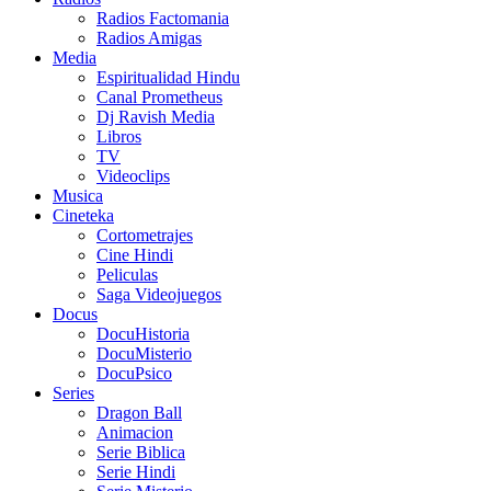
Radios Factomania
Radios Amigas
Media
Espiritualidad Hindu
Canal Prometheus
Dj Ravish Media
Libros
TV
Videoclips
Musica
Cineteka
Cortometrajes
Cine Hindi
Peliculas
Saga Videojuegos
Docus
DocuHistoria
DocuMisterio
DocuPsico
Series
Dragon Ball
Animacion
Serie Biblica
Serie Hindi