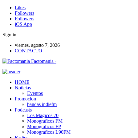
Likes
Followers
Followers
iOS App
Sign in
viernes, agosto 7, 2026
CONTACTO
Factomania -
HOME
Noticias
Eventos
Promocion
bandas indiefm
Podcasts
Los Magicos 70
Monograficos FM
Monograficos FP
Monograficos L90FM
Radios