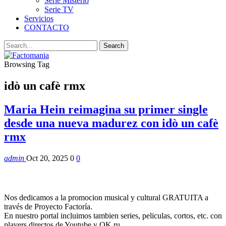
Serie Misterio
Serie TV
Servicios
CONTACTO
Browsing Tag
idò un cafè rmx
Maria Hein reimagina su primer single
desde una nueva madurez con idò un cafè
rmx
admin
Oct 20, 2025
0
0
Nos dedicamos a la promocion musical y cultural GRATUITA a
través de Proyecto Factoría.
En nuestro portal incluimos tambien series, peliculas, cortos, etc. con
players directos de Youtube y OK.ru