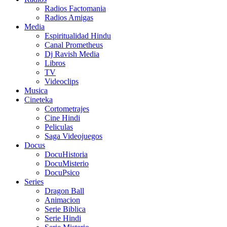
Radios Factomania
Radios Amigas
Media
Espiritualidad Hindu
Canal Prometheus
Dj Ravish Media
Libros
TV
Videoclips
Musica
Cineteka
Cortometrajes
Cine Hindi
Peliculas
Saga Videojuegos
Docus
DocuHistoria
DocuMisterio
DocuPsico
Series
Dragon Ball
Animacion
Serie Biblica
Serie Hindi