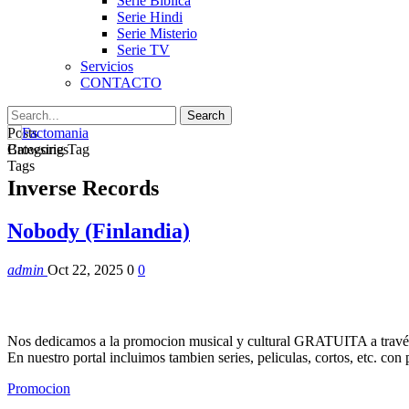
Serie Biblica
Serie Hindi
Serie Misterio
Serie TV
Servicios
CONTACTO
Posts
Categories
Browsing Tag
Tags
Inverse Records
Nobody (Finlandia)
admin
Oct 22, 2025
0
0
Nos dedicamos a la promocion musical y cultural GRATUITA a través
En nuestro portal incluimos tambien series, peliculas, cortos, etc. co
Promocion