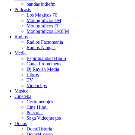
bandas indiefm
Podcasts
Los Magicos 70
Monograficos FM
Monograficos FP
Monograficos L90FM
Radios
Radios Factomania
Radios Amigas
Media
Espiritualidad Hindu
Canal Prometheus
Dj Ravish Media
Libros
TV
Videoclips
Musica
Cineteka
Cortometrajes
Cine Hindi
Peliculas
Saga Videojuegos
Docus
DocuHistoria
DocuMisterio