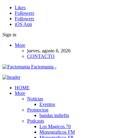
Likes
Followers
Followers
iOS App
Sign in
More
jueves, agosto 6, 2026
CONTACTO
Factomania -
HOME
More
Noticias
Eventos
Promocion
bandas indiefm
Podcasts
Los Magicos 70
Monograficos FM
Monograficos FP