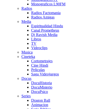
Monograficos L90FM
Radios
Radios Factomania
Radios Amigas
Media
Espiritualidad Hindu
Canal Prometheus
Dj Ravish Media
Libros
TV
Videoclips
Musica
Cineteka
Cortometrajes
Cine Hindi
Peliculas
Saga Videojuegos
Docus
DocuHistoria
DocuMisterio
DocuPsico
Series
Dragon Ball
Animacion