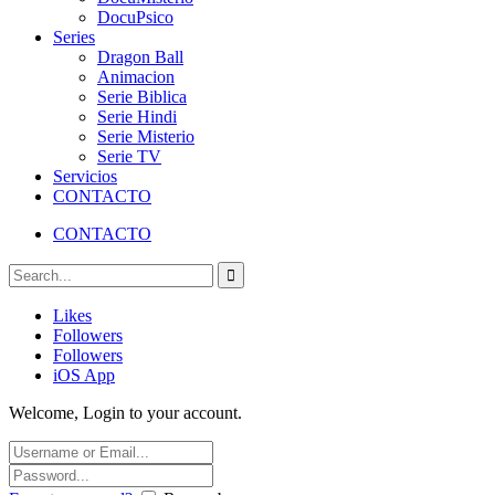
DocuPsico
Series
Dragon Ball
Animacion
Serie Biblica
Serie Hindi
Serie Misterio
Serie TV
Servicios
CONTACTO
CONTACTO
Likes
Followers
Followers
iOS App
Welcome, Login to your account.