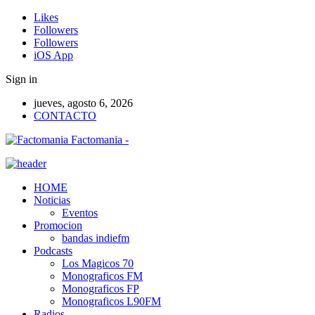
Likes
Followers
Followers
iOS App
Sign in
jueves, agosto 6, 2026
CONTACTO
Factomania -
HOME
Noticias
Eventos
Promocion
bandas indiefm
Podcasts
Los Magicos 70
Monograficos FM
Monograficos FP
Monograficos L90FM
Radios