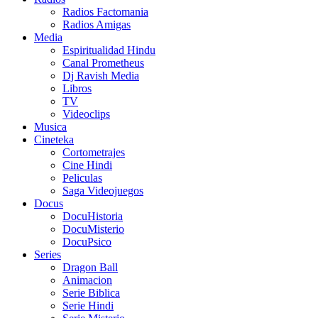
Radios Factomania
Radios Amigas
Media
Espiritualidad Hindu
Canal Prometheus
Dj Ravish Media
Libros
TV
Videoclips
Musica
Cineteka
Cortometrajes
Cine Hindi
Peliculas
Saga Videojuegos
Docus
DocuHistoria
DocuMisterio
DocuPsico
Series
Dragon Ball
Animacion
Serie Biblica
Serie Hindi