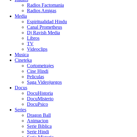
Radios Factomania
Radios Amigas
Media
Espiritualidad Hindu
Canal Prometheus
Dj Ravish Media
Libros
TV
Videoclips
Musica
Cineteka
Cortometrajes
Cine Hindi
Peliculas
Saga Videojuegos
Docus
DocuHistoria
DocuMisterio
DocuPsico
Series
Dragon Ball
Animacion
Serie Biblica
Serie Hindi