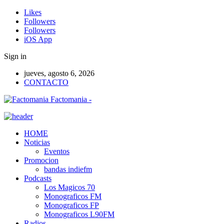
Likes
Followers
Followers
iOS App
Sign in
jueves, agosto 6, 2026
CONTACTO
Factomania -
HOME
Noticias
Eventos
Promocion
bandas indiefm
Podcasts
Los Magicos 70
Monograficos FM
Monograficos FP
Monograficos L90FM
Radios