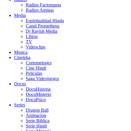
Radios Factomania
Radios Amigas
Media
Espiritualidad Hindu
Canal Prometheus
Dj Ravish Media
Libros
TV
Videoclips
Musica
Cineteka
Cortometrajes
Cine Hindi
Peliculas
Saga Videojuegos
Docus
DocuHistoria
DocuMisterio
DocuPsico
Series
Dragon Ball
Animacion
Serie Biblica
Serie Hindi