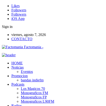
Likes
Followers
Followers
iOS App
Sign in
viernes, agosto 7, 2026
CONTACTO
Factomania -
HOME
Noticias
Eventos
Promocion
bandas indiefm
Podcasts
Los Magicos 70
Monograficos FM
Monograficos FP
Monograficos L90FM
Radios