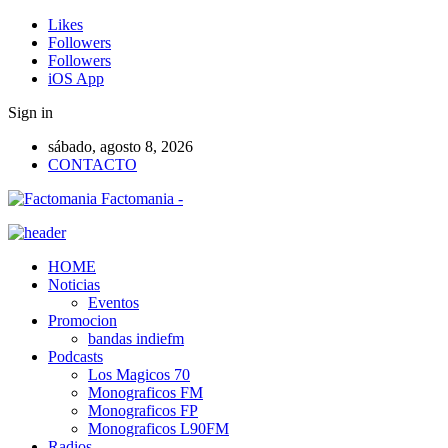
Likes
Followers
Followers
iOS App
Sign in
sábado, agosto 8, 2026
CONTACTO
Factomania -
HOME
Noticias
Eventos
Promocion
bandas indiefm
Podcasts
Los Magicos 70
Monograficos FM
Monograficos FP
Monograficos L90FM
Radios