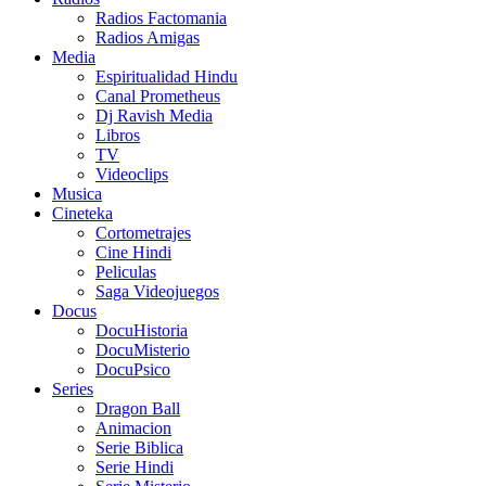
Radios Factomania
Radios Amigas
Media
Espiritualidad Hindu
Canal Prometheus
Dj Ravish Media
Libros
TV
Videoclips
Musica
Cineteka
Cortometrajes
Cine Hindi
Peliculas
Saga Videojuegos
Docus
DocuHistoria
DocuMisterio
DocuPsico
Series
Dragon Ball
Animacion
Serie Biblica
Serie Hindi