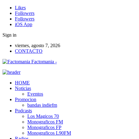
Likes
Followers
Followers
iOS App
Sign in
viernes, agosto 7, 2026
CONTACTO
Factomania -
HOME
Noticias
Eventos
Promocion
bandas indiefm
Podcasts
Los Magicos 70
Monograficos FM
Monograficos FP
Monograficos L90FM
Radios