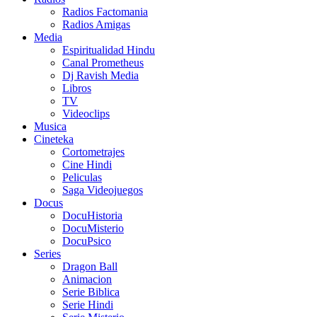
Radios Factomania
Radios Amigas
Media
Espiritualidad Hindu
Canal Prometheus
Dj Ravish Media
Libros
TV
Videoclips
Musica
Cineteka
Cortometrajes
Cine Hindi
Peliculas
Saga Videojuegos
Docus
DocuHistoria
DocuMisterio
DocuPsico
Series
Dragon Ball
Animacion
Serie Biblica
Serie Hindi