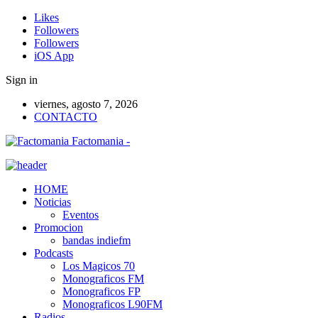
Likes
Followers
Followers
iOS App
Sign in
viernes, agosto 7, 2026
CONTACTO
Factomania -
HOME
Noticias
Eventos
Promocion
bandas indiefm
Podcasts
Los Magicos 70
Monograficos FM
Monograficos FP
Monograficos L90FM
Radios