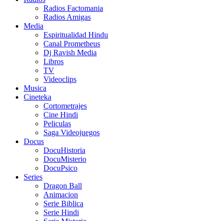
Radios Factomania
Radios Amigas
Media
Espiritualidad Hindu
Canal Prometheus
Dj Ravish Media
Libros
TV
Videoclips
Musica
Cineteka
Cortometrajes
Cine Hindi
Peliculas
Saga Videojuegos
Docus
DocuHistoria
DocuMisterio
DocuPsico
Series
Dragon Ball
Animacion
Serie Biblica
Serie Hindi