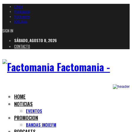
Likes
Followers
Followers
iOS App
SIGN IN
SÁBADO, AGOSTO 8, 2026
CONTACTO
Factomania -
HOME
NOTICIAS
EVENTOS
PROMOCION
BANDAS INDIEFM
PODCASTS