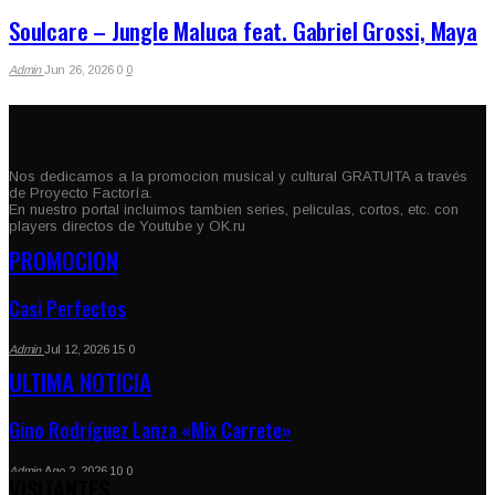
Soulcare – Jungle Maluca feat. Gabriel Grossi, Maya
Admin
Jun 26, 2026
0
0
Nos dedicamos a la promocion musical y cultural GRATUITA a través
de Proyecto Factoría.
En nuestro portal incluimos tambien series, peliculas, cortos, etc. con
players directos de Youtube y OK.ru
PROMOCION
Casi Perfectos
Admin
Jul 12, 2026
15
0
ULTIMA NOTICIA
Gino Rodríguez Lanza «Mix Carrete»
Admin
Ago 2, 2026
10
0
VISITANTES