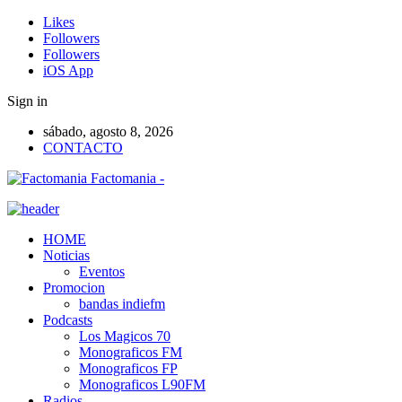
Likes
Followers
Followers
iOS App
Sign in
sábado, agosto 8, 2026
CONTACTO
Factomania -
HOME
Noticias
Eventos
Promocion
bandas indiefm
Podcasts
Los Magicos 70
Monograficos FM
Monograficos FP
Monograficos L90FM
Radios