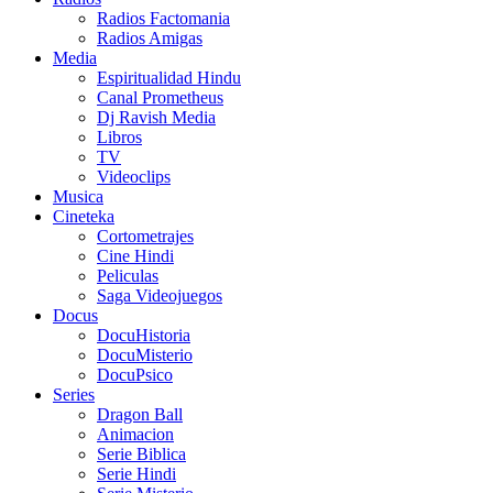
Radios Factomania
Radios Amigas
Media
Espiritualidad Hindu
Canal Prometheus
Dj Ravish Media
Libros
TV
Videoclips
Musica
Cineteka
Cortometrajes
Cine Hindi
Peliculas
Saga Videojuegos
Docus
DocuHistoria
DocuMisterio
DocuPsico
Series
Dragon Ball
Animacion
Serie Biblica
Serie Hindi