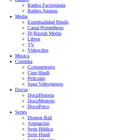
Radios Factomania
Radios Amigas
Media
Espiritualidad Hindu
Canal Prometheus
Dj Ravish Media
Libros
TV
Videoclips
Musica
Cineteka
Cortometrajes
Cine Hindi
Peliculas
Saga Videojuegos
Docus
DocuHistoria
DocuMisterio
DocuPsico
Series
Dragon Ball
Animacion
Serie Biblica
Serie Hindi