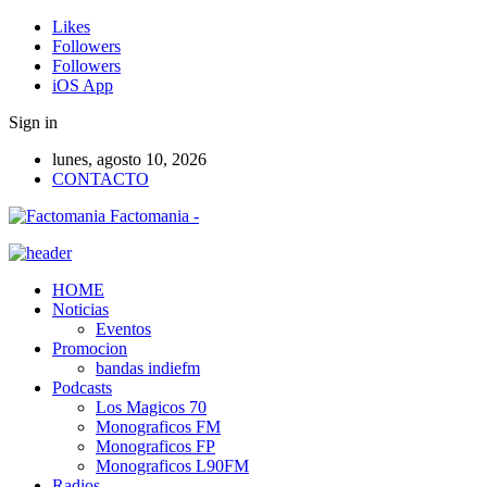
Likes
Followers
Followers
iOS App
Sign in
lunes, agosto 10, 2026
CONTACTO
Factomania -
HOME
Noticias
Eventos
Promocion
bandas indiefm
Podcasts
Los Magicos 70
Monograficos FM
Monograficos FP
Monograficos L90FM
Radios