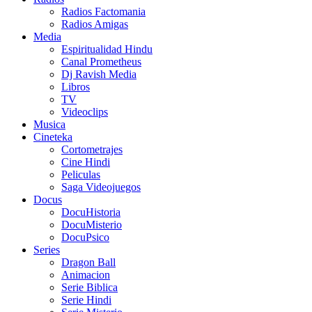
Radios Factomania
Radios Amigas
Media
Espiritualidad Hindu
Canal Prometheus
Dj Ravish Media
Libros
TV
Videoclips
Musica
Cineteka
Cortometrajes
Cine Hindi
Peliculas
Saga Videojuegos
Docus
DocuHistoria
DocuMisterio
DocuPsico
Series
Dragon Ball
Animacion
Serie Biblica
Serie Hindi