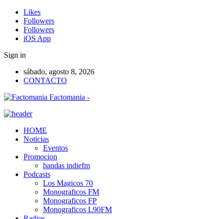
Likes
Followers
Followers
iOS App
Sign in
sábado, agosto 8, 2026
CONTACTO
Factomania -
HOME
Noticias
Eventos
Promocion
bandas indiefm
Podcasts
Los Magicos 70
Monograficos FM
Monograficos FP
Monograficos L90FM
Radios