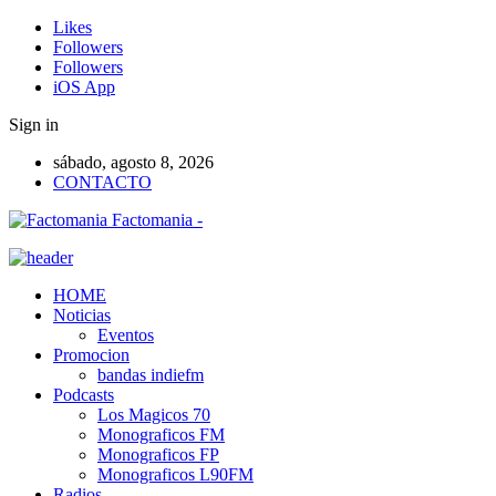
Likes
Followers
Followers
iOS App
Sign in
sábado, agosto 8, 2026
CONTACTO
Factomania -
HOME
Noticias
Eventos
Promocion
bandas indiefm
Podcasts
Los Magicos 70
Monograficos FM
Monograficos FP
Monograficos L90FM
Radios