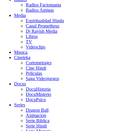
Radios Factomania
Radios Amigas
Media
Espiritualidad Hindu
Canal Prometheus
Dj Ravish Media
Libros
TV
Videoclips
Musica
Cineteka
Cortometrajes
Cine Hindi
Peliculas
Saga Videojuegos
Docus
DocuHistoria
DocuMisterio
DocuPsico
Series
Dragon Ball
Animacion
Serie Biblica
Serie Hindi