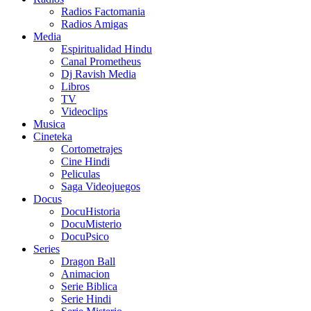
Radios Factomania
Radios Amigas
Media
Espiritualidad Hindu
Canal Prometheus
Dj Ravish Media
Libros
TV
Videoclips
Musica
Cineteka
Cortometrajes
Cine Hindi
Peliculas
Saga Videojuegos
Docus
DocuHistoria
DocuMisterio
DocuPsico
Series
Dragon Ball
Animacion
Serie Biblica
Serie Hindi