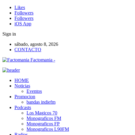
Likes
Followers
Followers
iOS App
Sign in
sábado, agosto 8, 2026
CONTACTO
Factomania -
HOME
Noticias
Eventos
Promocion
bandas indiefm
Podcasts
Los Magicos 70
Monograficos FM
Monograficos FP
Monograficos L90FM
Radios