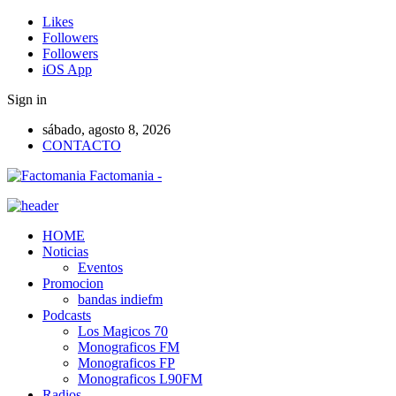
Likes
Followers
Followers
iOS App
Sign in
sábado, agosto 8, 2026
CONTACTO
Factomania -
HOME
Noticias
Eventos
Promocion
bandas indiefm
Podcasts
Los Magicos 70
Monograficos FM
Monograficos FP
Monograficos L90FM
Radios