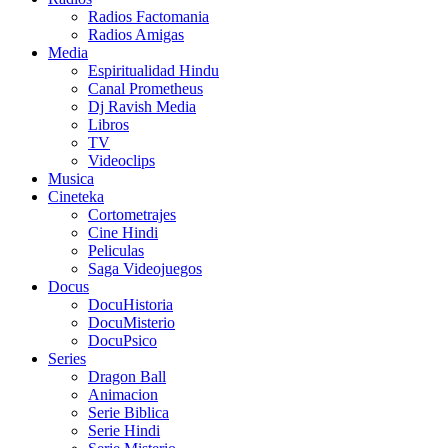
Radios Factomania
Radios Amigas
Media
Espiritualidad Hindu
Canal Prometheus
Dj Ravish Media
Libros
TV
Videoclips
Musica
Cineteka
Cortometrajes
Cine Hindi
Peliculas
Saga Videojuegos
Docus
DocuHistoria
DocuMisterio
DocuPsico
Series
Dragon Ball
Animacion
Serie Biblica
Serie Hindi