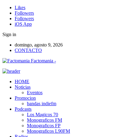
Likes
Followers
Followers
iOS App
Sign in
domingo, agosto 9, 2026
CONTACTO
Factomania -
HOME
Noticias
Eventos
Promocion
bandas indiefm
Podcasts
Los Magicos 70
Monograficos FM
Monograficos FP
Monograficos L90FM
Radios