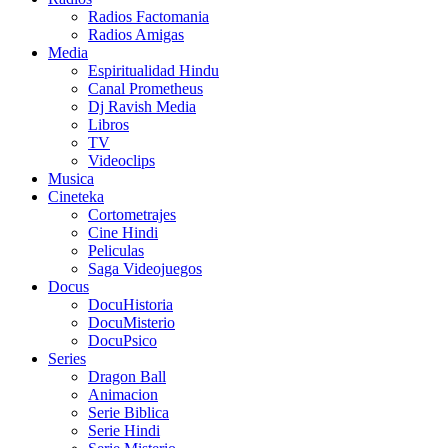
Radios Factomania
Radios Amigas
Media
Espiritualidad Hindu
Canal Prometheus
Dj Ravish Media
Libros
TV
Videoclips
Musica
Cineteka
Cortometrajes
Cine Hindi
Peliculas
Saga Videojuegos
Docus
DocuHistoria
DocuMisterio
DocuPsico
Series
Dragon Ball
Animacion
Serie Biblica
Serie Hindi