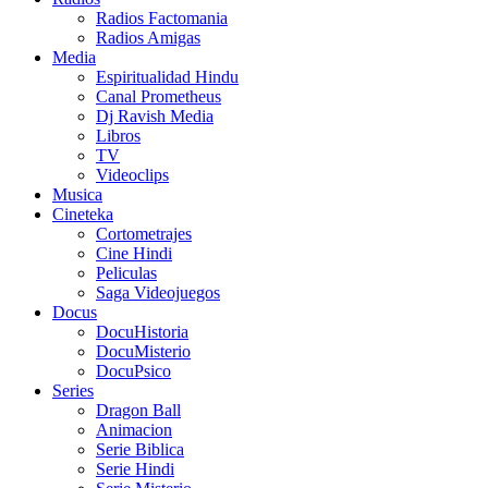
Radios Factomania
Radios Amigas
Media
Espiritualidad Hindu
Canal Prometheus
Dj Ravish Media
Libros
TV
Videoclips
Musica
Cineteka
Cortometrajes
Cine Hindi
Peliculas
Saga Videojuegos
Docus
DocuHistoria
DocuMisterio
DocuPsico
Series
Dragon Ball
Animacion
Serie Biblica
Serie Hindi