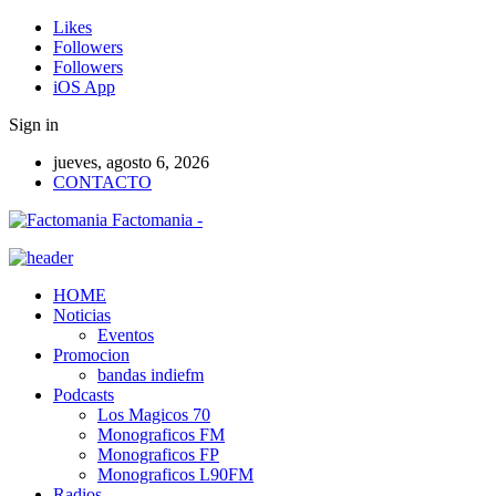
Likes
Followers
Followers
iOS App
Sign in
jueves, agosto 6, 2026
CONTACTO
Factomania -
HOME
Noticias
Eventos
Promocion
bandas indiefm
Podcasts
Los Magicos 70
Monograficos FM
Monograficos FP
Monograficos L90FM
Radios