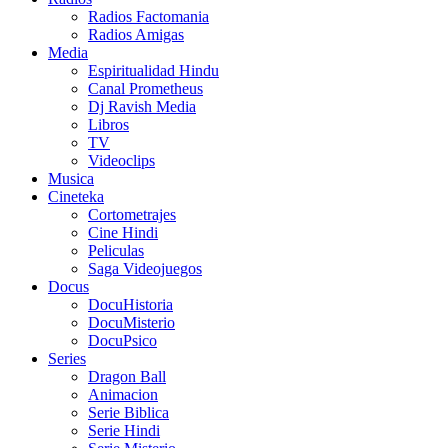
Radios Factomania
Radios Amigas
Media
Espiritualidad Hindu
Canal Prometheus
Dj Ravish Media
Libros
TV
Videoclips
Musica
Cineteka
Cortometrajes
Cine Hindi
Peliculas
Saga Videojuegos
Docus
DocuHistoria
DocuMisterio
DocuPsico
Series
Dragon Ball
Animacion
Serie Biblica
Serie Hindi