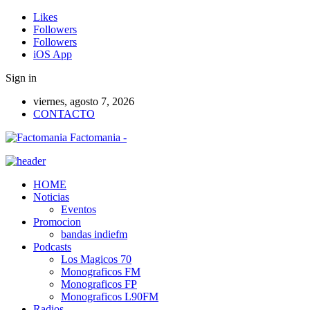
Likes
Followers
Followers
iOS App
Sign in
viernes, agosto 7, 2026
CONTACTO
Factomania -
HOME
Noticias
Eventos
Promocion
bandas indiefm
Podcasts
Los Magicos 70
Monograficos FM
Monograficos FP
Monograficos L90FM
Radios