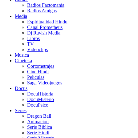
Radios Factomania
Radios Amigas
Media
Espiritualidad Hindu
Canal Prometheus
Dj Ravish Media
Libros
TV
Videoclips
Musica
Cineteka
Cortometrajes
Cine Hindi
Peliculas
Saga Videojuegos
Docus
DocuHistoria
DocuMisterio
DocuPsico
Series
Dragon Ball
Animacion
Serie Biblica
Serie Hindi