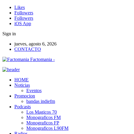
Likes
Followers
Followers
iOS App
Sign in
jueves, agosto 6, 2026
CONTACTO
Factomania -
HOME
Noticias
Eventos
Promocion
bandas indiefm
Podcasts
Los Magicos 70
Monograficos FM
Monograficos FP
Monograficos L90FM
Radios