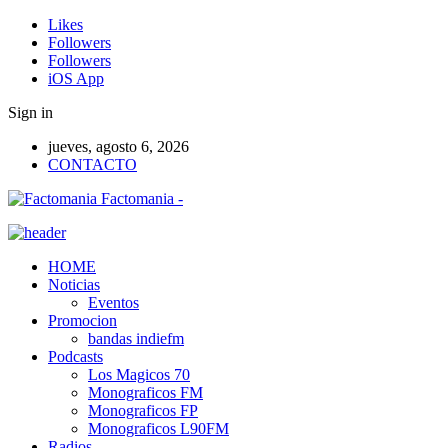
Likes
Followers
Followers
iOS App
Sign in
jueves, agosto 6, 2026
CONTACTO
Factomania -
HOME
Noticias
Eventos
Promocion
bandas indiefm
Podcasts
Los Magicos 70
Monograficos FM
Monograficos FP
Monograficos L90FM
Radios