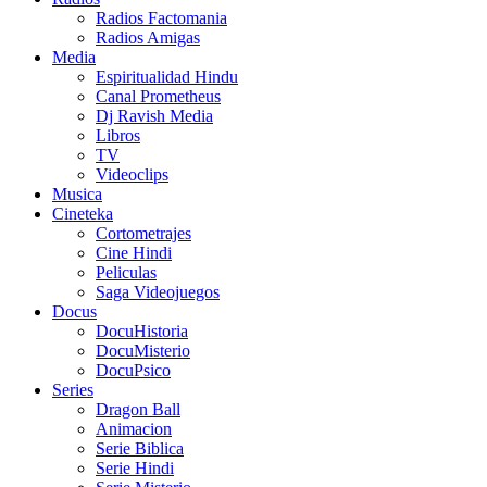
Radios Factomania
Radios Amigas
Media
Espiritualidad Hindu
Canal Prometheus
Dj Ravish Media
Libros
TV
Videoclips
Musica
Cineteka
Cortometrajes
Cine Hindi
Peliculas
Saga Videojuegos
Docus
DocuHistoria
DocuMisterio
DocuPsico
Series
Dragon Ball
Animacion
Serie Biblica
Serie Hindi