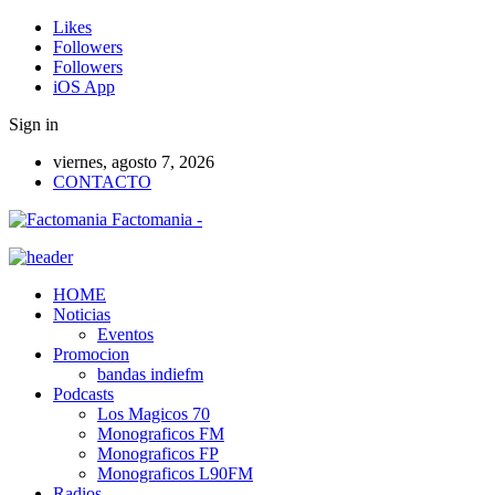
Likes
Followers
Followers
iOS App
Sign in
viernes, agosto 7, 2026
CONTACTO
Factomania -
HOME
Noticias
Eventos
Promocion
bandas indiefm
Podcasts
Los Magicos 70
Monograficos FM
Monograficos FP
Monograficos L90FM
Radios