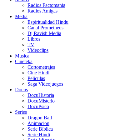
Radios Factomania
Radios Amigas
Media
Espiritualidad Hindu
Canal Prometheus
Dj Ravish Media
Libros
TV
Videoclips
Musica
Cineteka
Cortometrajes
Cine Hindi
Peliculas
Saga Videojuegos
Docus
DocuHistoria
DocuMisterio
DocuPsico
Series
Dragon Ball
Animacion
Serie Biblica
Serie Hindi