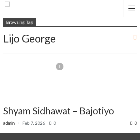
Browsing Tag
Lijo George
Shyam Sidhawat – Bajotiyo
admin
Feb 7, 2026
0
0