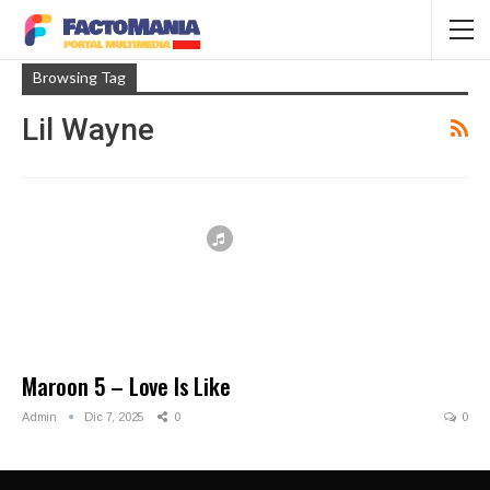
Browsing Tag
Lil Wayne
Maroon 5 – Love Is Like
Admin
Dic 7, 2025
0
0